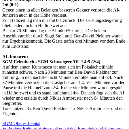
2:6 (0:1)
Gegen einen in allen Belangen besseren Gegner verloren die AI-
Junioren auch in der Höhe verdient.
Zur Halbzeit lag man nur mit 0:1 zurück. Die Leistungssteigerung
blieb leider auch in Hälfte zwei aus.
Bis zur 70 Minuten lag die AI mit 0:5 zurück. Die beiden
Anschlusstreffer durch Siggi Stoll und Ben-David Pieldner waren
nur Ergebniskosmetik. Die Gäste trafen drei Minuten vor dem Ende
zum Endstand.
AI-Junioren:
SGM Erlenbach - SGM Schwaigern/OL I 4:5 (2:4)
Auf dem engen Kunstrasen tat man sich im Pokalachtelfinale
zunächst schwer. Nach 28 Minuten traf Ben-David Pieldner zur
Führung. In den nächsten acht Minuten erhöhte man auf 0:4. Nach
37 Minuten verkürzten die Gastgeber auf 1:4. Vier Minuten vor der
Pause traf die Heimelf zum 2:4. Keine vier Minuten waren gespielt
in Hälfte zwei und es stand auf einmal 4:4. Danach fing sich die AI
wieder und erzielte durch Niklas Armbruster nach 64 Minuten den
Siegtreffer.
Torschützen: 3x Ben-David Pieldner, 1x Niklas Armbruster und ein
Eigentor.
SGM Oberes Leintal
Vorheriger Beitrag: Heimspieltag bei den Bambinis und F Junioren