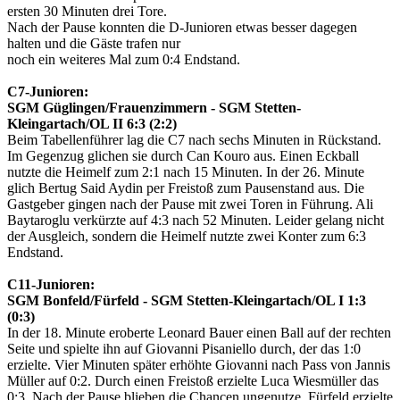
ersten 30 Minuten drei Tore.
Nach der Pause konnten die D-Junioren etwas besser dagegen
halten und die Gäste trafen nur
noch ein weiteres Mal zum 0:4 Endstand.
C7-Junioren:
SGM Güglingen/Frauenzimmern - SGM Stetten-
Kleingartach/OL II 6:3 (2:2)
Beim Tabellenführer lag die C7 nach sechs Minuten in Rückstand.
Im Gegenzug glichen sie durch Can Kouro aus. Einen Eckball
nutzte die Heimelf zum 2:1 nach 15 Minuten. In der 26. Minute
glich Bertug Said Aydin per Freistoß zum Pausenstand aus. Die
Gastgeber gingen nach der Pause mit zwei Toren in Führung. Ali
Baytaroglu verkürzte auf 4:3 nach 52 Minuten. Leider gelang nicht
der Ausgleich, sondern die Heimelf nutzte zwei Konter zum 6:3
Endstand.
C11-Junioren:
SGM Bonfeld/Fürfeld - SGM Stetten-Kleingartach/OL I 1:3
(0:3)
In der 18. Minute eroberte Leonard Bauer einen Ball auf der rechten
Seite und spielte ihn auf Giovanni Pisaniello durch, der das 1:0
erzielte. Vier Minuten später erhöhte Giovanni nach Pass von Jannis
Müller auf 0:2. Durch einen Freistoß erzielte Luca Wiesmüller das
0:3. Nach der Pause blieben die Chancen ungenutze. Fürfeld erzielte