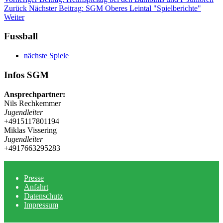
Zurück
Nächster Beitrag: SGM Oberes Leintal "Spielberichte"
Weiter
Fussball
nächste Spiele
Infos SGM
Ansprechpartner:
Nils Rechkemmer
Jugendleiter
+4915117801194
Miklas Vissering
Jugendleiter
+4917663295283
Presse
Anfahrt
Datenschutz
Impressum