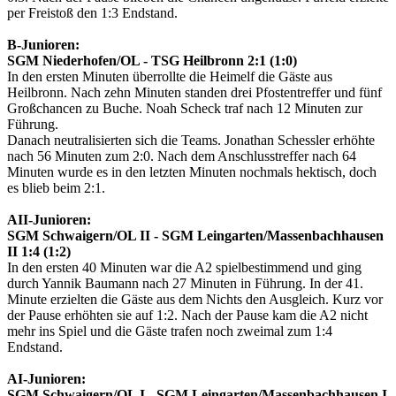
per Freistoß den 1:3 Endstand.
B-Junioren:
SGM Niederhofen/OL - TSG Heilbronn 2:1 (1:0)
In den ersten Minuten überrollte die Heimelf die Gäste aus
Heilbronn. Nach zehn Minuten standen drei Pfostentreffer und fünf
Großchancen zu Buche. Noah Scheck traf nach 12 Minuten zur
Führung.
Danach neutralisierten sich die Teams. Jonathan Schessler erhöhte
nach 56 Minuten zum 2:0. Nach dem Anschlusstreffer nach 64
Minuten wurde es in den letzten Minuten nochmals hektisch, doch
es blieb beim 2:1.
AII-Junioren:
SGM Schwaigern/OL II - SGM Leingarten/Massenbachhausen
II 1:4 (1:2)
In den ersten 40 Minuten war die A2 spielbestimmend und ging
durch Yannik Baumann nach 27 Minuten in Führung. In der 41.
Minute erzielten die Gäste aus dem Nichts den Ausgleich. Kurz vor
der Pause erhöhten sie auf 1:2. Nach der Pause kam die A2 nicht
mehr ins Spiel und die Gäste trafen noch zweimal zum 1:4
Endstand.
AI-Junioren:
SGM Schwaigern/OL I - SGM Leingarten/Massenbachhausen I