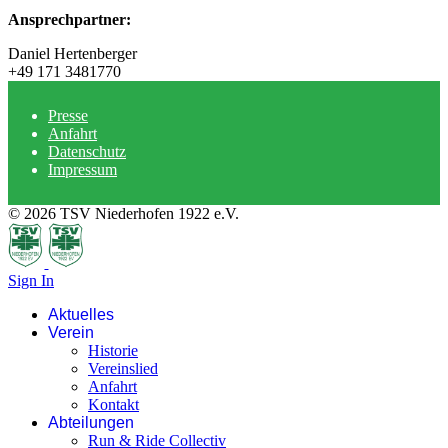
Ansprechpartner:
Daniel Hertenberger
+49 171 3481770
Presse
Anfahrt
Datenschutz
Impressum
© 2026 TSV Niederhofen 1922 e.V.
Sign In
Aktuelles
Verein
Historie
Vereinslied
Anfahrt
Kontakt
Abteilungen
Run & Ride Collectiv