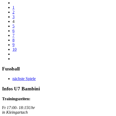
1
2
3
4
5
6
7
8
9
10
Fussball
nächste Spiele
Infos U7 Bambini
Trainingszeiten:
Fr
17:00- 18:15Uhr
in Kleingartach