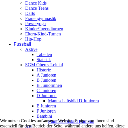
Dance Kids
Dance Teens
Darts
Frauengymnastik
Poweryoga
Kinder/Jugendturnen
Eltern-Kind-Turnen
Hip-Hop
Fussball
Aktive
Tabellen
Statistik
SGM Oberes Leintal
Historie
A Junioren
B Junioren
B Juniorinnen
C Junioren
D Junioren
Mannschaftsbild D Junioren
E Junioren
F Junioren
Bambini
Wir nutzen Cookies auf unserer Website. Einige von ihnen sind
Mannschaftsbild Bambini
essenziell für den Betrieb der Seite, während andere uns helfen, diese
AH