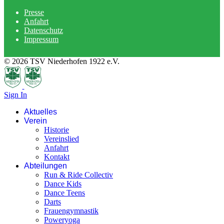
Presse
Anfahrt
Datenschutz
Impressum
© 2026 TSV Niederhofen 1922 e.V.
Sign In
Aktuelles
Verein
Historie
Vereinslied
Anfahrt
Kontakt
Abteilungen
Run & Ride Collectiv
Dance Kids
Dance Teens
Darts
Frauengymnastik
Poweryoga