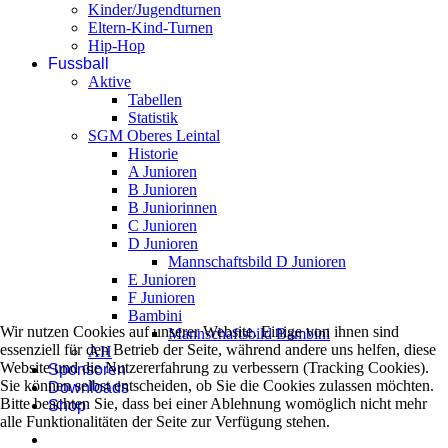
Kinder/Jugendturnen
Eltern-Kind-Turnen
Hip-Hop
Fussball
Aktive
Tabellen
Statistik
SGM Oberes Leintal
Historie
A Junioren
B Junioren
B Juniorinnen
C Junioren
D Junioren
Mannschaftsbild D Junioren
E Junioren
F Junioren
Bambini
Wir nutzen Cookies auf unserer Website. Einige von ihnen sind
Mannschaftsbild Bambini
essenziell für den Betrieb der Seite, während andere uns helfen, diese
AH
Website und die Nutzererfahrung zu verbessern (Tracking Cookies).
Sponsoren
Sie können selbst entscheiden, ob Sie die Cookies zulassen möchten.
Downloads
Bitte beachten Sie, dass bei einer Ablehnung womöglich nicht mehr
Shop
alle Funktionalitäten der Seite zur Verfügung stehen.